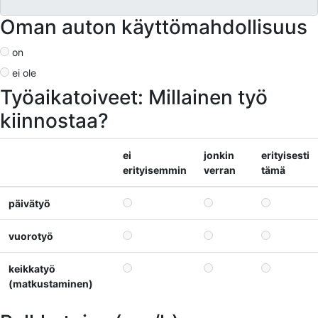
Oman auton käyttömahdollisuus
on
ei ole
Työaikatoiveet: Millainen työ
kiinnostaa?
ei
jonkin
erityisesti
erityisemmin
verran
tämä
päivätyö
vuorotyö
keikkatyö
(matkustaminen)