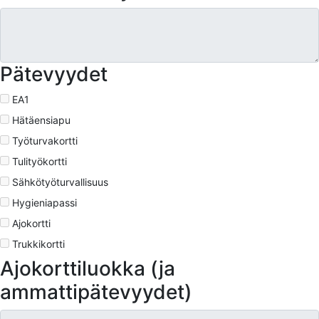
Pätevyydet
EA1
Hätäensiapu
Työturvakortti
Tulityökortti
Sähkötyöturvallisuus
Hygieniapassi
Ajokortti
Trukkikortti
Ajokorttiluokka (ja
ammattipätevyydet)