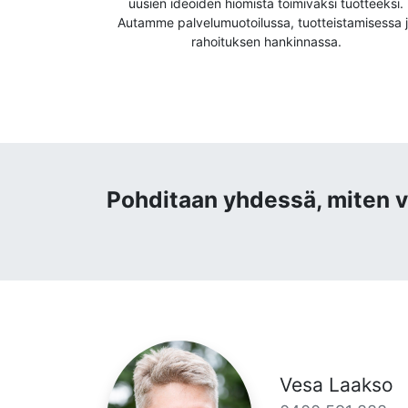
uusien ideoiden hiomista toimivaksi tuotteeksi.
Autamme palvelumuotoilussa, tuotteistamisessa 
rahoituksen hankinnassa.
Pohditaan yhdessä, miten v
Vesa Laakso