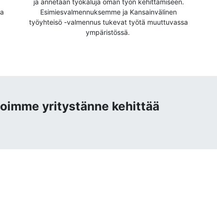
ja annetaan työkaluja oman työn kehittämiseen.
ja
Esimiesvalmennuksemme ja Kansainvälinen
työyhteisö -valmennus tukevat työtä muuttuvassa
ympäristössä.
oimme yritystänne kehittää