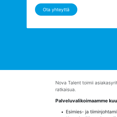
Ota yhteyttä
Nova Talent toimii asiakasyri
ratkaisua.
Palveluvalikoimaamme kuu
Esimies- ja tiiminjohta