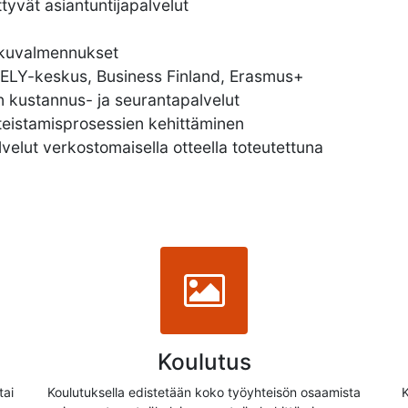
ttyvät asiantuntijapalvelut
akuvalmennukset
 ELY-keskus, Business Finland, Erasmus+
n kustannus- ja seurantapalvelut
tteistamisprosessien kehittäminen
lvelut verkostomaisella otteella toteutettuna
Koulutus
tai
Koulutuksella edistetään koko työyhteisön osaamista
K