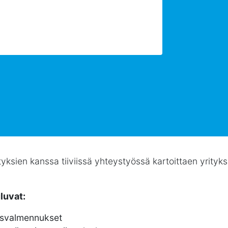
tyksien kanssa tiiviissä yhteystyössä kartoittaen yrityk
luvat:
misvalmennukset