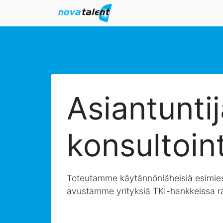
Asiantuntij
konsultoint
Toteutamme käytännönläheisiä esimies
avustamme yrityksiä TKI-hankkeissa ra