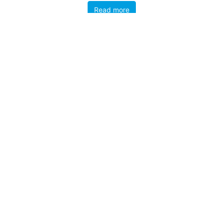
Read more
Kansainvälisyyttä työyhteisöön - klikkaa "Read more" ja katso
esittelyvideo harjoittelijavälityspalvelusta.