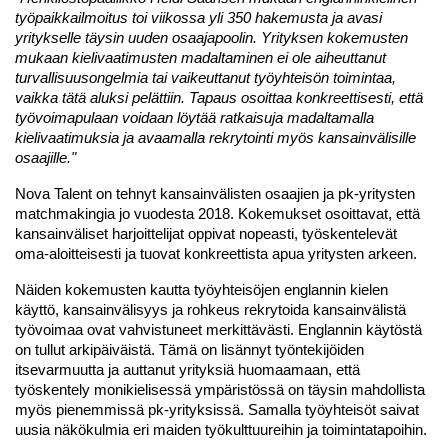
työpaikkailmoitus toi viikossa yli 350 hakemusta ja avasi 
yritykselle täysin uuden osaajapoolin. Yrityksen kokemusten 
mukaan kielivaatimusten madaltaminen ei ole aiheuttanut 
turvallisuusongelmia tai vaikeuttanut työyhteisön toimintaa, 
vaikka tätä aluksi pelättiin. Tapaus osoittaa konkreettisesti, että 
työvoimapulaan voidaan löytää ratkaisuja madaltamalla 
kielivaatimuksia ja avaamalla rekrytointi myös kansainvälisille 
osaajille."
Nova Talent on tehnyt kansainvälisten osaajien ja pk-yritysten 
matchmakingia jo vuodesta 2018. Kokemukset osoittavat, että 
kansainväliset harjoittelijat oppivat nopeasti, työskentelevät 
oma-aloitteisesti ja tuovat konkreettista apua yritysten arkeen. 
Näiden kokemusten kautta työyhteisöjen englannin kielen 
käyttö, kansainvälisyys ja rohkeus rekrytoida kansainvälistä 
työvoimaa ovat vahvistuneet merkittävästi. Englannin käytöstä 
on tullut arkipäiväistä. Tämä on lisännyt työntekijöiden 
itsevarmuutta ja auttanut yrityksiä huomaamaan, että 
työskentely monikielisessä ympäristössä on täysin mahdollista 
myös pienemmissä pk-yrityksissä. Samalla työyhteisöt saivat 
uusia näkökulmia eri maiden työkulttuureihin ja toimintatapoihin. 