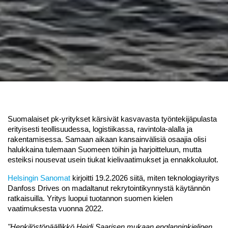
Suomalaiset pk-yritykset kärsivät kasvavasta työntekijäpulasta 
erityisesti teollisuudessa, logistiikassa, ravintola-alalla ja 
rakentamisessa. Samaan aikaan kansainvälisiä osaajia olisi 
halukkaina tulemaan Suomeen töihin ja harjoitteluun, mutta 
esteiksi nousevat usein tiukat kielivaatimukset ja ennakkoluulot.
Helsingin Sanomat 
kirjoitti 19.2.2026 siitä, miten teknologiayritys 
Danfoss Drives on madaltanut rekrytointikynnystä käytännön 
ratkaisuilla. Yritys luopui tuotannon suomen kielen 
vaatimuksesta vuonna 2022. 
"Henkilöstöpäällikkö Heidi Saarisen mukaan englanninkielinen 