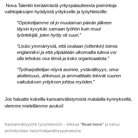
 Nova Talentin keräämästä yrityspalautteesta poimintoja 
vaihtojaksojen 
hyödyistä yritykselle ja työyhteisölle:
“Opiskelijamme oli jo muutaman päivän jälkeen 
täysin kyvykäs samaan työhön kuin muut 
työntekijät, joten hyöty oli suuri.”
“Lisäsi ymmärrystä, että osataan (sittenkin) toimia 
englanniksi ja että ylipäätään ulkomailta tuleva voi 
olla tehokas osa tiimiä ja koko organisaatiota.”
“Työharjoittelijan nöyrä asenne, ystävällisyys, oma-
aloitteisuus, ahkeruus ja ammattitaito tekivät suuren 
vaikutuksen yrityksen johtoa myöden.”
Jos haluatte kokeilla kansainvälistymistä matalalla kynnyksellä, 
olemme mielellämme avuksi!
Kansainvälisyyttä työyhteisöön - klikkaa
"Read more"
ja katso
esittelyvideo harjoittelijavälityspalvelusta.